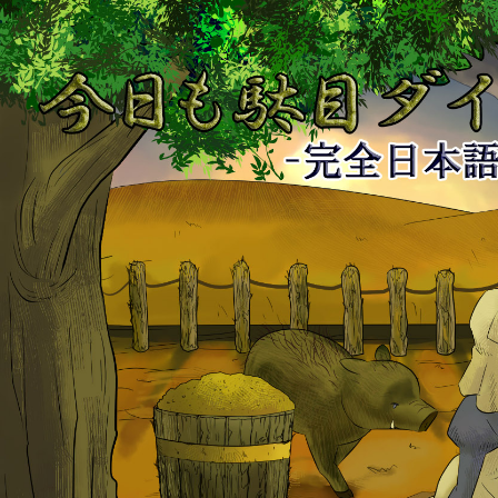
今
日
も
駄
目