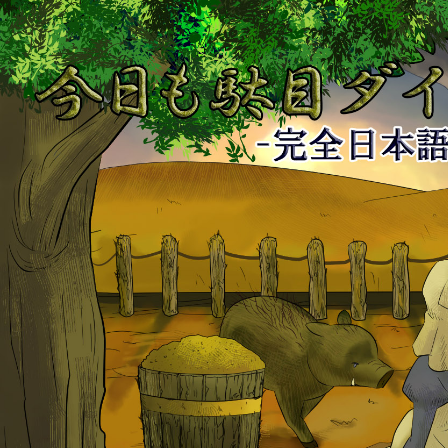
今
日
も
駄
目