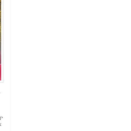
r
は
か
が