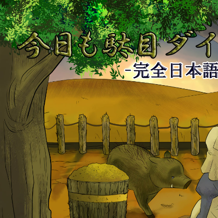
今
日
も
駄
目