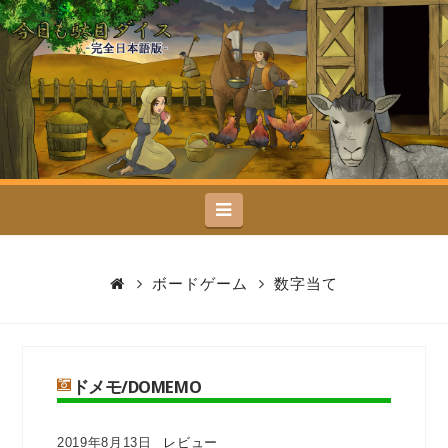
今
日
も
駄
Navigation
目
ダ
ボードゲーム
数字当て
イ
ス
ドメモ/DOMEMO
2019年8月13日
レビュー