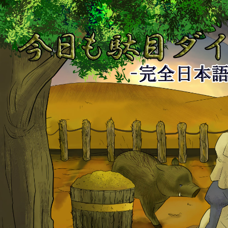
今
日
も
駄
目