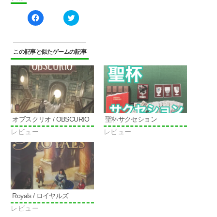
Facebook
ク
で
リ
共
ッ
有
ク
す
し
る
て
に
Twitter
この記事と似たゲームの記事
は
で
ク
共
リ
有
ッ
(新
ク
し
し
い
て
ウ
く
ィ
だ
ン
さ
ド
い
ウ
オブスクリオ / OBSCURIO
聖杯サクセション
(新
で
し
開
レビュー
レビュー
い
き
ウ
ま
ィ
す)
ン
ド
ウ
で
開
き
ま
す)
Royals / ロイヤルズ
レビュー