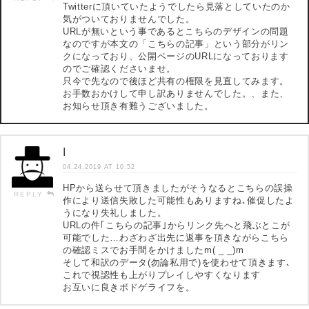
Twitterに頂いていたようでしたら見落としていたのか
気がついておりませんでした。
URLが無いという事であるとこちらのデザインの問題
なのですが本文の「こちらの記事」という部分がリン
クになっており、公開ページのURLになっております
のでご確認くださいませ。
只今で先なので後ほど共有の権限を見直してみます。
お手数おかけして申し訳ありませんでした。、また、
お知らせ頂き有難うございました。
I
04.24.2019 AT 10:52
HPから送らせて頂きましたがそうなるとこちらの誤操
REPLY
作により送信失敗した可能性もありますね､催促したよ
うになり失礼しました。
URLの件｢こちらの記事｣からリンク先へと飛ぶとこが
可能でした…わざわざ出先に返事を頂きながらこちら
の確認ミスでお手間をかけましたm( _ _)m
そして和訳のデータ(勿論私用で)を使わせて頂きます､
これで視認性も上がりプレイしやすくなります
お互いに良きボドゲライフを。