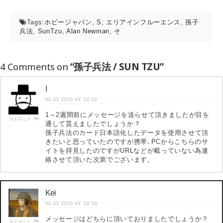
Tags:
ホビージャパン
,
S
,
エリアインフルーエンス
,
孫子
兵法
,
SunTzu
,
Alan Newman
,
そ
4 Comments on
“孫子兵法 / SUN TZU”
I
04.23.2019 AT 10:22
1～2週間前にメッセージを送らせて頂きましたが目を
REPLY
通して貰えましたでしょうか？
孫子兵法のカード日本語化したデータを使用させて頂
きたいと思っていたのですが携帯､PCからこちらのサ
イトを拝見したのですがURLなどが載っていない為連
絡させて頂いた次第でございます。
Kei
04.23.2019 AT 18:50
メッセージはどちらに頂いておりましたでしょうか？
REPLY