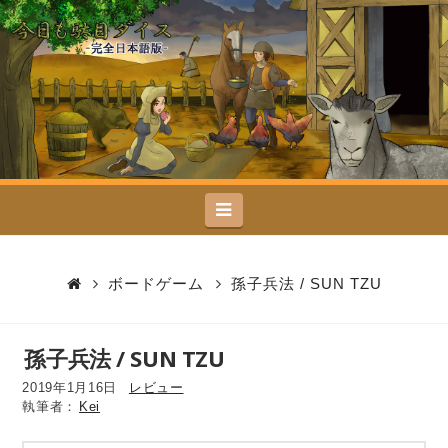
今
日
も
駄
Navigation
目
ダ
ボードゲーム
孫子兵法 / SUN TZU
イ
孫子兵法 / SUN TZU
ス
2019年1月16日
レビュー
Kei