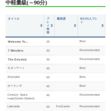
中軽量級(～90分)
タイトル
プ
難易度
BGG5人プレ
レ
イ
イ
時
間
Best
Welcome To...
25
Recommended
7 Wonders
30
Recommended
The Grizzled
30
モダンアート
Best
45
Stockpile
Best
45
ボーナンザ
Best
45
Century: Spice
Recommended
45
road(Golem Edition)
Libertalia
ForGamer
Recommended
45