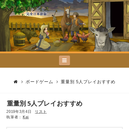
今
日
も
駄
Navigation
目
ダ
ボードゲーム
重量別 5人プレイおすすめ
イ
重量別 5人プレイおすすめ
ス
2019年3月4日
リスト
Kei