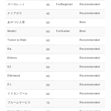
ズーロレット
ForBeginner
Recommended
45
ナイアガラ
Recommended
45
あやつり人形
Best
60
Medici
ForGamer
Best
60
Ticket to Ride
Recommended
60
Ra
Recommended
60
Ethnos
Recommended
60
K2
Recommended
60
Elfenland
Recommended
60
P.I.
Recommended
60
イスタンブール
Recommended
60
ブルームサービス
Recommended
75