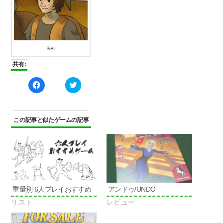
Kei
共有:
Facebook
ク
で
リ
共
ッ
有
ク
す
し
る
て
に
Twitter
この記事と似たゲームの記事
は
で
ク
共
リ
有
ッ
(新
ク
し
し
い
て
ウ
く
ィ
だ
ン
さ
ド
い
ウ
重量別 6人プレイおすすめ
アンドゥ/UNDO
(新
で
し
開
リスト
レビュー
い
き
ウ
ま
ィ
す)
ン