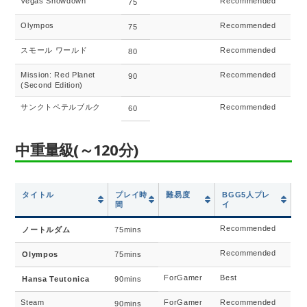
Vegas Showdown
Recommended
75
Olympos
Recommended
75
スモール ワールド
Recommended
80
Mission: Red Planet
Recommended
90
(Second Edition)
サンクトペテルブルク
Recommended
60
中重量級(～120分)
タイトル
プレイ時
難易度
BGG5人プレ
間
イ
Recommended
ノートルダム
75mins
Recommended
Olympos
75mins
ForGamer
Best
Hansa Teutonica
90mins
Steam
ForGamer
Recommended
90mins