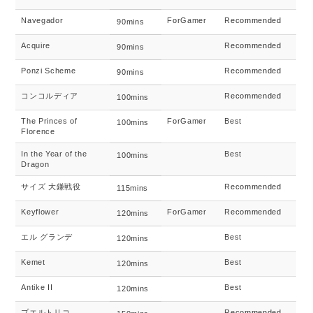
Navegador
ForGamer
Recommended
90mins
Acquire
Recommended
90mins
Ponzi Scheme
Recommended
90mins
コンコルディア
Recommended
100mins
The Princes of
ForGamer
Best
100mins
Florence
In the Year of the
Best
100mins
Dragon
サイズ 大鎌戦役
Recommended
115mins
Keyflower
ForGamer
Recommended
120mins
エル グランデ
Best
120mins
Kemet
Best
120mins
Antike II
Best
120mins
プエルトリコ
Recommended