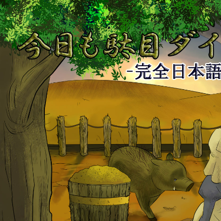
今
日
も
駄
目