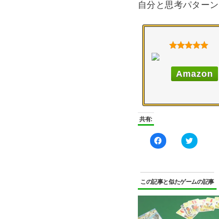
自分と思考パターン
Amazon
共有:
Facebook
ク
で
リ
共
ッ
有
ク
す
し
る
て
に
Twitter
は
で
この記事と似たゲームの記事
ク
共
リ
有
ッ
(新
ク
し
し
い
て
ウ