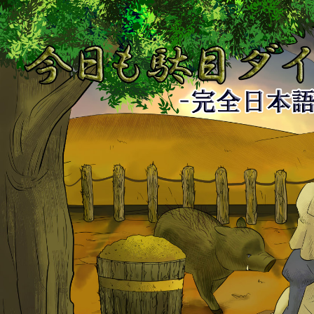
今
日
も
駄
目