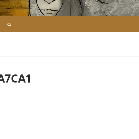
T
AA7CA1