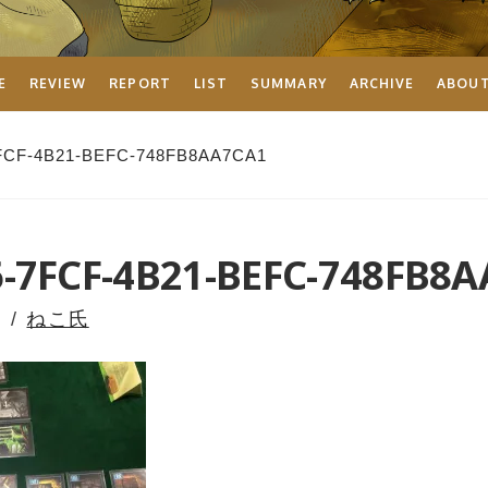
E
REVIEW
REPORT
LIST
SUMMARY
ARCHIVE
ABOU
FCF-4B21-BEFC-748FB8AA7CA1
-7FCF-4B21-BEFC-748FB8
ねこ氏