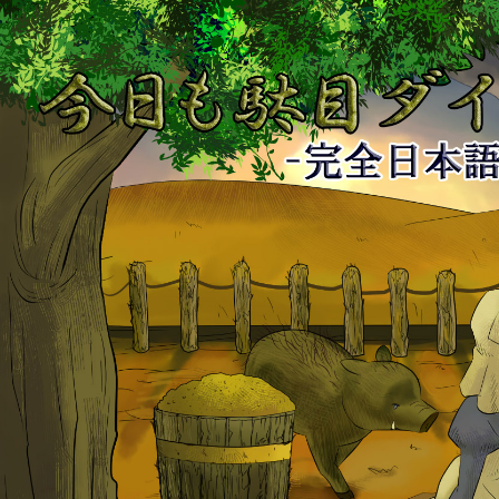
今
日
も
駄
目