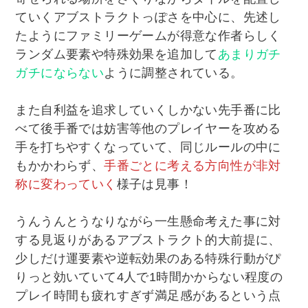
ていくアブストラクトっぽさを中心に、先述し
たようにファミリーゲームが得意な作者らしく
ランダム要素や特殊効果を追加して
あまりガチ
ガチにならない
ように調整されている。
また自利益を追求していくしかない先手番に比
べて後手番では妨害等他のプレイヤーを攻める
手を打ちやすくなっていて、同じルールの中に
もかかわらず、
手番ごとに考える方向性が非対
称に変わっていく
様子は見事！
うんうんとうなりながら一生懸命考えた事に対
する見返りがあるアブストラクト的大前提に、
少しだけ運要素や逆転効果のある特殊行動がぴ
りっと効いていて4人で1時間かからない程度の
プレイ時間も疲れすぎず満足感があるという点