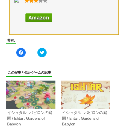
Amazon
共有:
Facebook
ク
で
リ
共
ッ
有
ク
す
し
る
て
に
Twitter
この記事と似たゲームの記事
は
で
ク
共
リ
有
ッ
(新
ク
し
し
い
て
ウ
く
ィ
だ
ン
さ
ド
い
ウ
イシュタル : バビロンの庭
イシュタル : バビロンの庭
(新
で
し
開
園 / Ishtar : Gardens of
園 / Ishtar : Gardens of
い
き
ウ
ま
Babylon
Babylon
ィ
す)