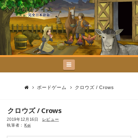
今
日
も
駄
Navigation
目
ダ
ボードゲーム
クロウズ / Crows
イ
クロウズ / Crows
ス
2019年12月16日
レビュー
Kei