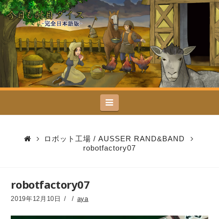
今
日
も
駄
Navigation
目
ダ
ロボット工場 / AUSSER RAND&BAND
robotfactory07
イ
ス
robotfactory07
2019年12月10日
aya