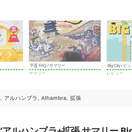
平遥 FAQ / サマリー
Big City /
サマリー
レビュー
ー
,
アルハンブラ
,
Alhambra
,
拡張
“アルハンブラ+拡張 サマリー Big