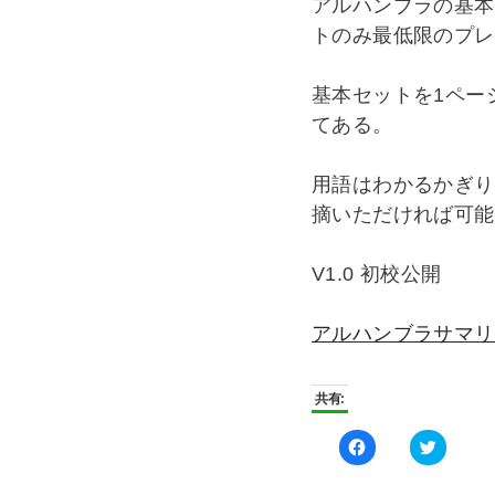
アルハンブラの基本
トのみ最低限のプレ
基本セットを1ペー
てある。
用語はわかるかぎり
摘いただければ可能
V1.0 初校公開
アルハンブラサマリー
共有:
Facebook
ク
で
リ
共
ッ
有
ク