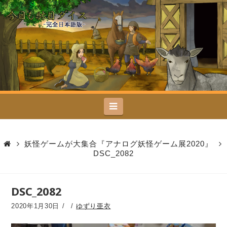
今
日
も
駄
Navigation
目
ダ
妖怪ゲームが大集合『アナログ妖怪ゲーム展2020』
DSC_2082
イ
ス
DSC_2082
2020年1月30日
ゆずり亜衣