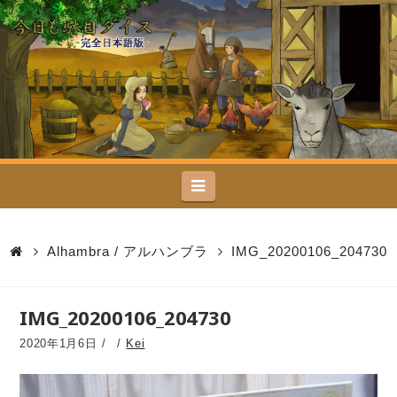
今
日
も
駄
Navigation
目
ダ
Alhambra / アルハンブラ
IMG_20200106_204730
イ
IMG_20200106_204730
ス
2020年1月6日
Kei