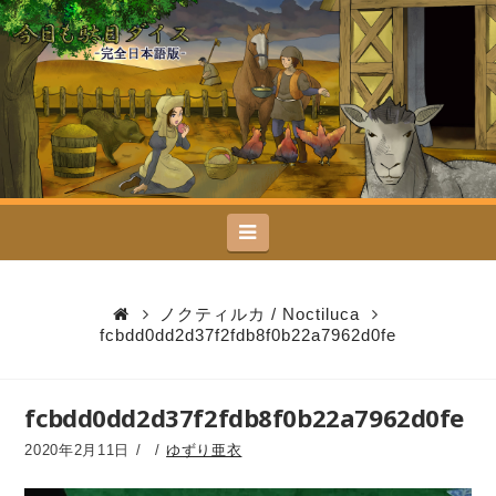
今
日
も
駄
Navigation
目
ダ
ノクティルカ / Noctiluca
fcbdd0dd2d37f2fdb8f0b22a7962d0fe
イ
ス
fcbdd0dd2d37f2fdb8f0b22a7962d0fe
2020年2月11日
ゆずり亜衣