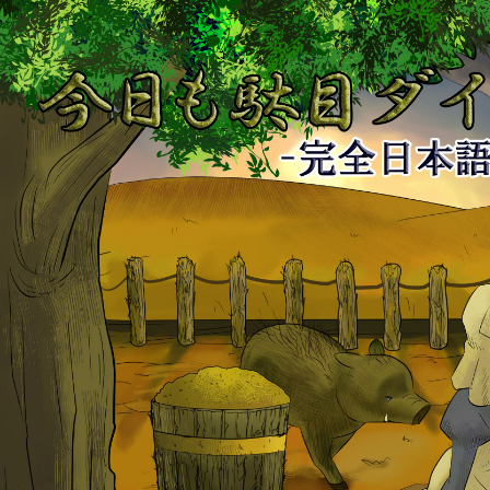
今
日
も
駄
目