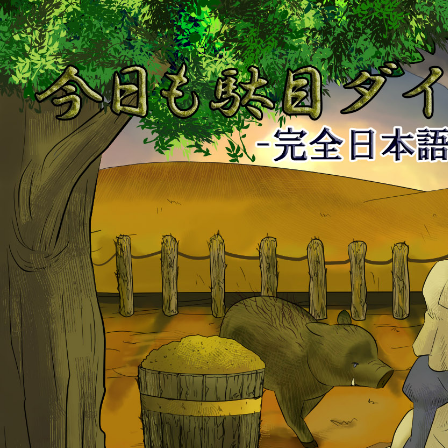
今
日
も
駄
目