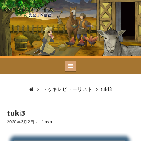
今
日
も
駄
Navigation
目
ダ
トゥキレビューリスト
tuki3
イ
tuki3
ス
2020年3月2日
aya