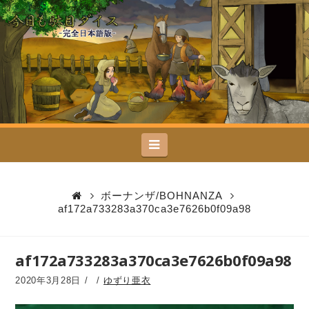
今
日
も
駄
Navigation
目
ダ
ボーナンザ/BOHNANZA
af172a733283a370ca3e7626b0f09a98
イ
ス
af172a733283a370ca3e7626b0f09a98
2020年3月28日
ゆずり亜衣