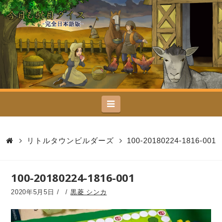
今
日
も
駄
Navigation
目
ダ
リトルタウンビルダーズ
100-20180224-1816-001
イ
100-20180224-1816-001
ス
2020年5月5日
黒菱 シンカ