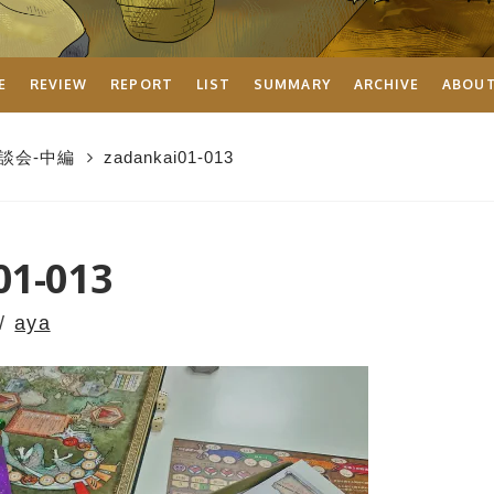
E
REVIEW
REPORT
LIST
SUMMARY
ARCHIVE
ABOU
談会-中編
zadankai01-013
01-013
aya