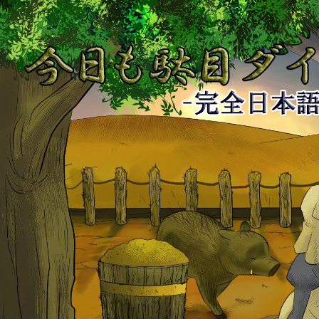
今
日
も
駄
目