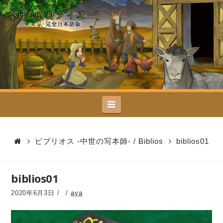
今
日
も
駄
Navigation
目
ダ
ビブリオス -中世の写本師- / Biblios
biblios01
イ
biblios01
ス
2020年6月3日
aya