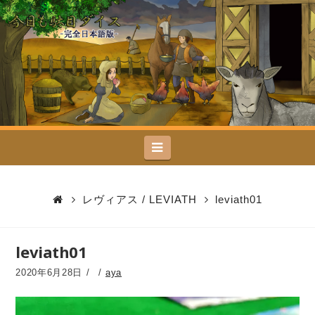
今
日
も
駄
Navigation
目
ダ
レヴィアス / LEVIATH
leviath01
イ
leviath01
ス
2020年6月28日
aya