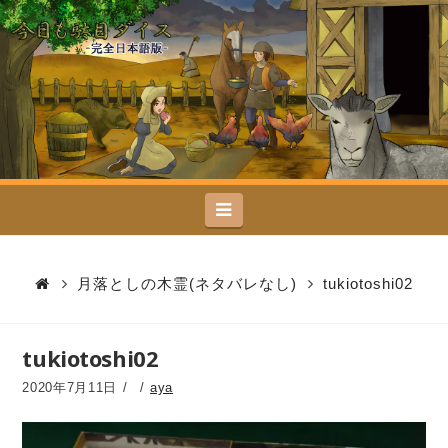
今
日
も
駄
Navigation
目
ダ
月落としの木霊(ネタバレなし)
tukiotoshi02
イ
tukiotoshi02
ス
2020年7月11日
aya