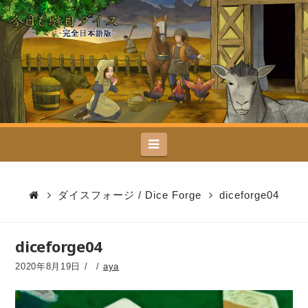
今
日
も
駄
Navigation
目
ダ
ダイスフォージ / Dice Forge
diceforge04
イ
diceforge04
ス
2020年8月19日
aya