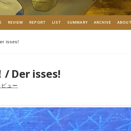
E
REVIEW
REPORT
LIST
SUMMARY
ARCHIVE
ABOU
 isses!
Der isses!
レビュー