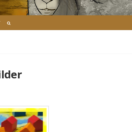
T
lder