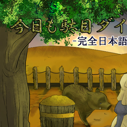
今
日
も
駄
目