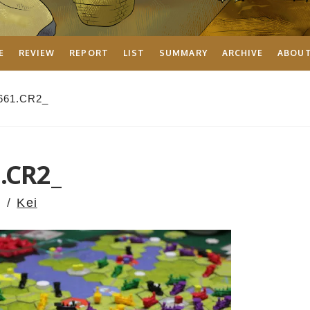
E
REVIEW
REPORT
LIST
SUMMARY
ARCHIVE
ABOU
661.CR2_
.CR2_
Kei