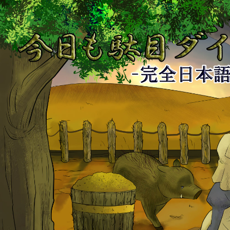
今
日
も
駄
目