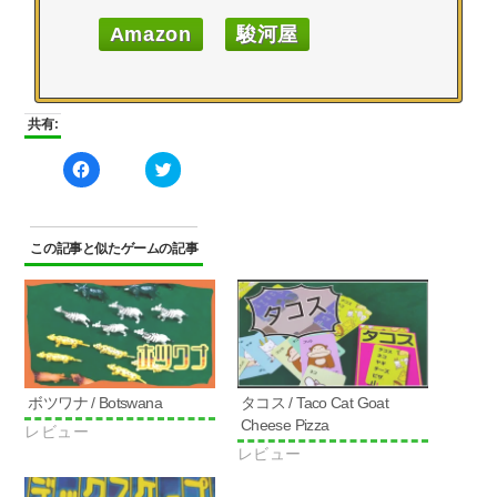
Amazon
駿河屋
共有:
Facebook
ク
で
リ
共
ッ
有
ク
す
し
る
て
に
Twitter
この記事と似たゲームの記事
は
で
ク
共
リ
有
ッ
(新
ク
し
し
い
て
ウ
く
ィ
だ
ン
さ
ド
い
ウ
ボツワナ / Botswana
タコス / Taco Cat Goat
(新
で
し
開
Cheese Pizza
レビュー
い
き
ウ
ま
レビュー
ィ
す)
ン
ド