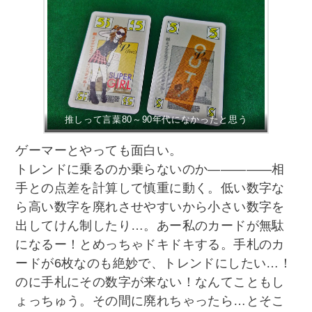
推しって言葉80～90年代になかったと思う
ゲーマーとやっても面白い。
トレンドに乗るのか乗らないのか―――――相
手との点差を計算して慎重に動く。低い数字な
ら高い数字を廃れさせやすいから小さい数字を
出してけん制したり…。あー私のカードが無駄
になるー！とめっちゃドキドキする。手札のカ
ードが6枚なのも絶妙で、トレンドにしたい…！
のに手札にその数字が来ない！なんてこともし
ょっちゅう。その間に廃れちゃったら…とそこ