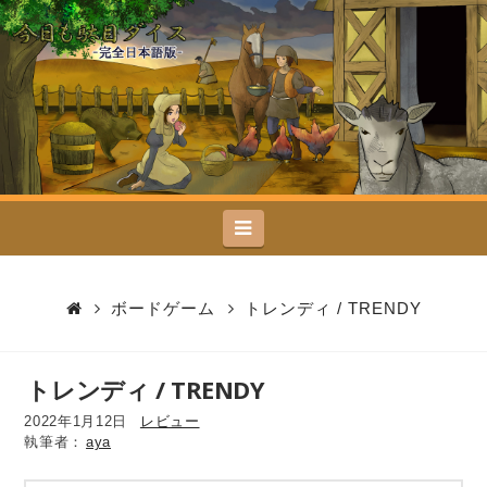
今
日
も
駄
Navigation
目
ダ
ボードゲーム
トレンディ / TRENDY
イ
トレンディ / TRENDY
ス
2022年1月12日
レビュー
aya