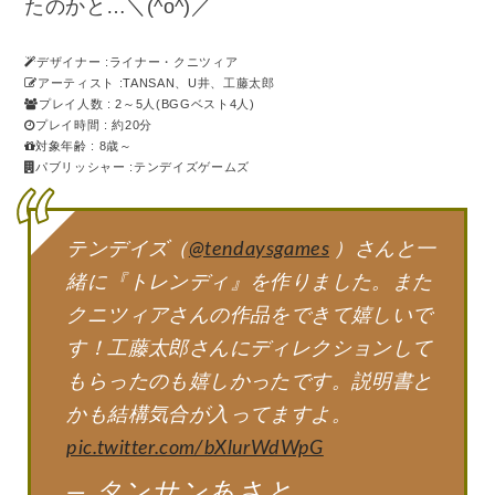
たのかと…＼(^o^)／
デザイナー :ライナー・クニツィア
アーティスト :TANSAN、U井、工藤太郎
プレイ人数 : 2～5人(BGGベスト4人)
プレイ時間 : 約20分
対象年齢 : 8歳～
パブリッシャー :テンデイズゲームズ
テンデイズ（
@tendaysgames
）さんと一
緒に『トレンディ』を作りました。また
クニツィアさんの作品をできて嬉しいで
す！工藤太郎さんにディレクションして
もらったのも嬉しかったです。説明書と
かも結構気合が入ってますよ。
pic.twitter.com/bXlurWdWpG
— タンサンあさと