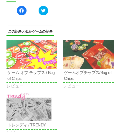
Facebook
ク
で
リ
共
ッ
有
ク
す
し
る
て
に
Twitter
この記事と似たゲームの記事
は
で
ク
共
リ
有
ッ
(新
ク
し
し
い
て
ウ
く
ィ
だ
ン
さ
ド
い
ウ
ゲーム オブ チップス / Bag
ゲームオブチップス/Bag of
(新
で
し
開
of Chips
Chips
い
き
ウ
ま
レビュー
レビュー
ィ
す)
ン
ド
ウ
で
開
き
ま
す)
トレンディ / TRENDY