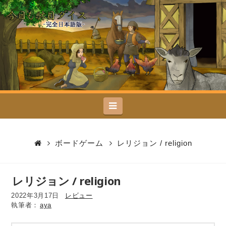
今
日
も
駄
Navigation
目
ダ
ボードゲーム
レリジョン / religion
イ
レリジョン / religion
ス
2022年3月17日
レビュー
aya