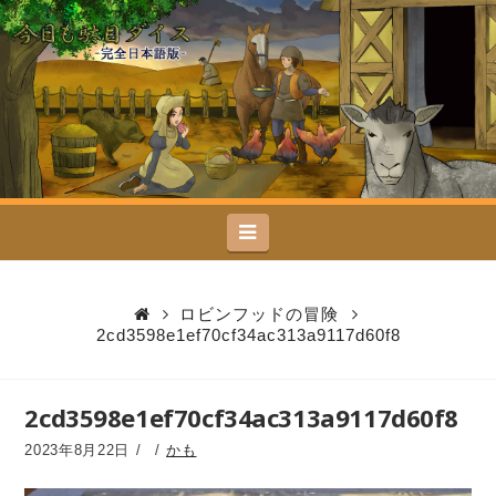
今
日
も
駄
Navigation
目
ダ
ロビンフッドの冒険
2cd3598e1ef70cf34ac313a9117d60f8
イ
ス
2cd3598e1ef70cf34ac313a9117d60f8
2023年8月22日
かも