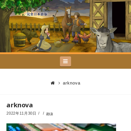
今
日
も
駄
Navigation
目
ダ
arknova
イ
arknova
ス
2022年11月30日
aya