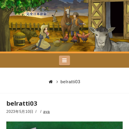
今
日
も
駄
Navigation
目
ダ
belratti03
イ
belratti03
ス
2023年5月10日
aya