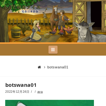
今
日
も
駄
Navigation
目
ダ
botswana01
イ
botswana01
ス
2022年12月24日
aya