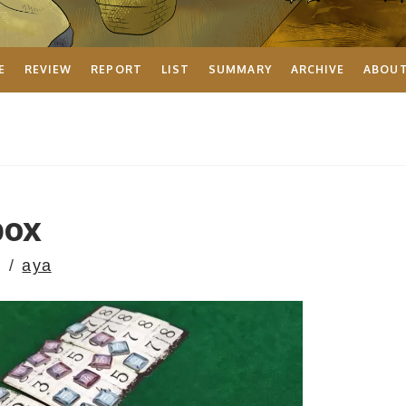
E
REVIEW
REPORT
LIST
SUMMARY
ARCHIVE
ABOU
box
aya