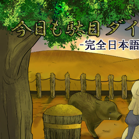
今
日
も
駄
目