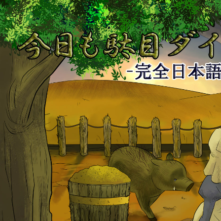
今
日
も
駄
目