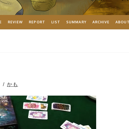
E
REVIEW
REPORT
LIST
SUMMARY
ARCHIVE
ABOU
かも