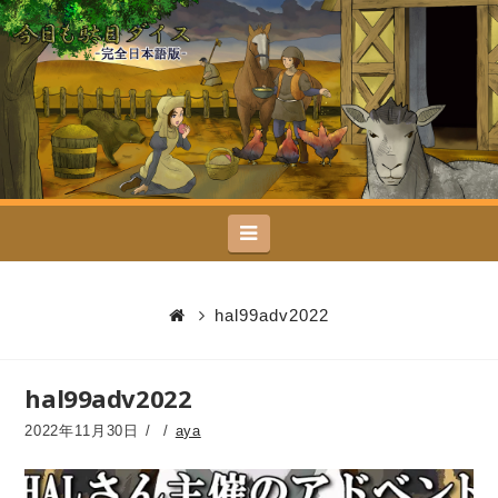
今
日
も
駄
Navigation
目
ダ
hal99adv2022
イ
hal99adv2022
ス
2022年11月30日
aya