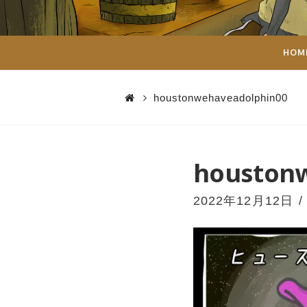
ダ
イ
HOM
ス
houstonwehaveadolphin00
houston
2022年12月12日