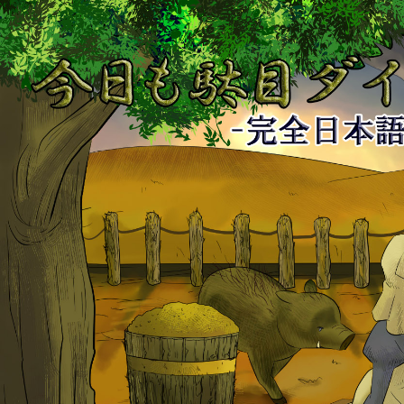
今
日
も
駄
目