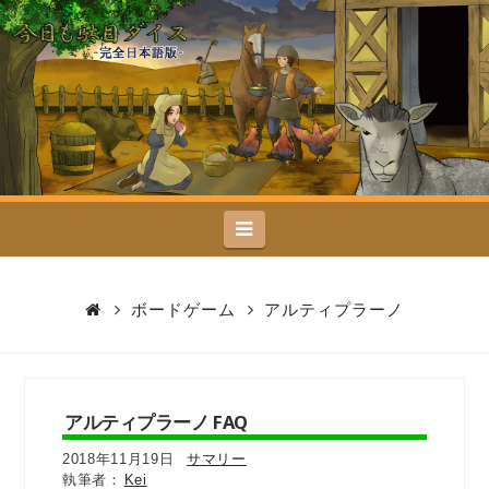
今
日
も
駄
Navigation
目
ダ
ボードゲーム
アルティプラーノ
イ
ス
アルティプラーノ FAQ
2018年11月19日
サマリー
Kei