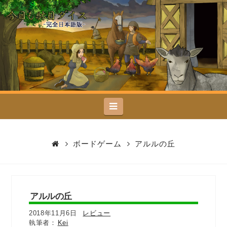
今
日
も
駄
Navigation
目
ダ
ボードゲーム
アルルの丘
イ
ス
アルルの丘
2018年11月6日
レビュー
Kei