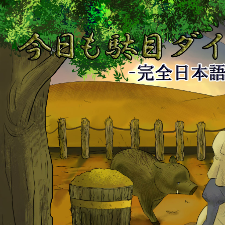
今
日
も
駄
目