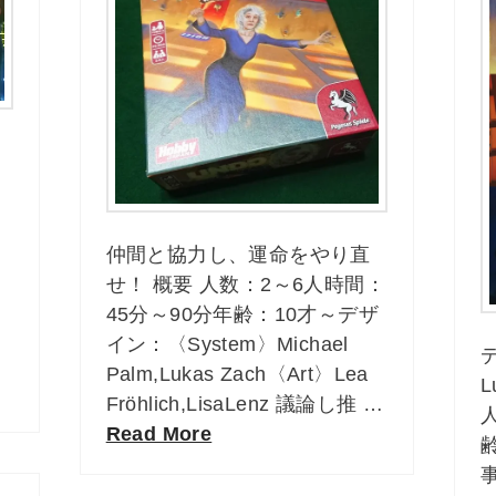
仲間と協力し、運命をやり直
せ！ 概要 人数：2～6人時間：
45分～90分年齢：10才～デザ
イン：〈System〉Michael
デ
Palm,Lukas Zach〈Art〉Lea
L
Fröhlich,LisaLenz 議論し推 …
Read More