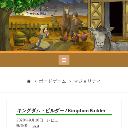
今
日
も
駄
Navigation
目
ダ
ボードゲーム
マジョリティ
イ
ス
キングダム・ビルダー / Kingdom Builder
2020年9月10日
レビュー
aya