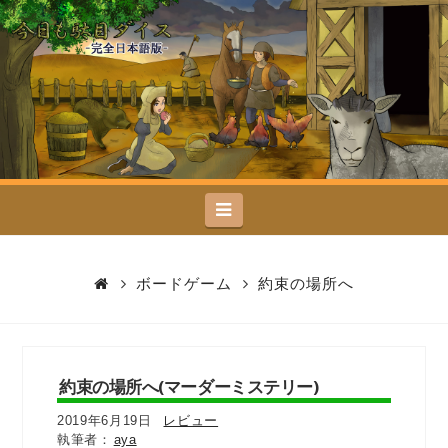
今
日
も
駄
Navigation
目
ダ
ボードゲーム
約束の場所へ
イ
ス
約束の場所へ(マーダーミステリー)
2019年6月19日
レビュー
aya