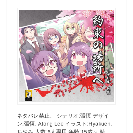
ネタバレ禁止。 シナリオ:張恆 デザイ
ン:張恆, Afong Lee イラスト:Hyakuen,
ちやみ 人数:6人専用 年齢:15歳～ 時