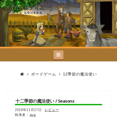
今
日
も
駄
Navigation
目
ダ
ボードゲーム
12季節の魔法使い
イ
ス
十二季節の魔法使い / Seasons
2019年11月27日
レビュー
aya