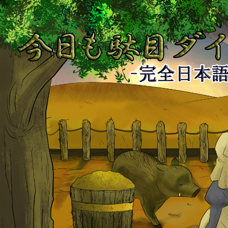
今
日
も
駄
目