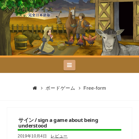
今
日
も
駄
Navigation
目
ダ
ボードゲーム
Free-form
イ
ス
サイン / sign a game about being
understood
2019年10月4日
レビュー