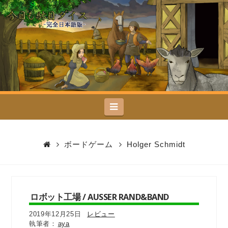
今
日
も
駄
Navigation
目
ダ
ボードゲーム
Holger Schmidt
イ
ス
ロボット工場 / AUSSER RAND&BAND
2019年12月25日
レビュー
aya