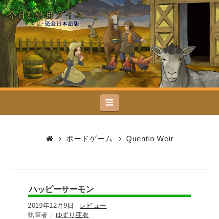
今
日
も
駄
Navigation
目
ダ
ボードゲーム
Quentin Weir
イ
ス
ハッピーサーモン
2019年12月9日
レビュー
ゆずり亜衣