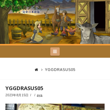
今
日
も
駄
Navigation
目
ダ
YGGDRASUS05
イ
YGGDRASUS05
ス
2023年8月15日
aya